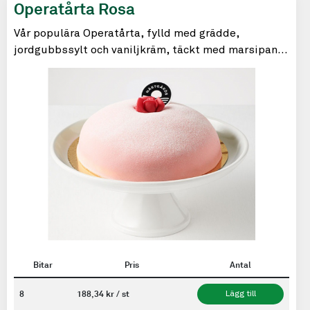
Operatårta Rosa
Vår populära Operatårta, fylld med grädde,
jordgubbssylt och vaniljkräm, täckt med marsipan
och ett puder av florsocker.
Bitar
Pris
Antal
8
188,34 kr / st
Lägg till