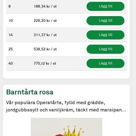
8
188,34 kr / st
Lägg till
10
226,20 kr / st
Lägg till
14
311,37 kr / st
Lägg till
25
538,52 kr / st
Lägg till
40
775,12 kr / st
Lägg till
Barntårta rosa
Vår populära Operatårta, fylld med grädde,
jordgubbssylt och vaniljkräm, täckt med marsipan
och ett puder av florsocker.
Till dop & kalas