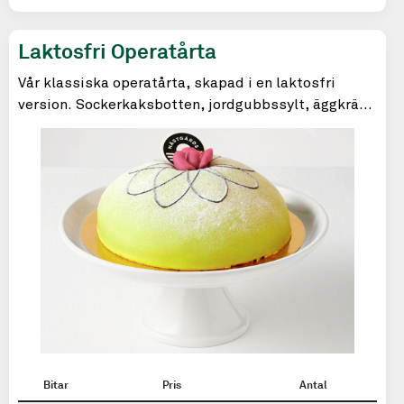
Laktosfri Operatårta
Vår klassiska operatårta, skapad i en laktosfri
version. Sockerkaksbotten, jordgubbssylt, äggkräm
och laktosfri grädde.
Bitar
Pris
Antal