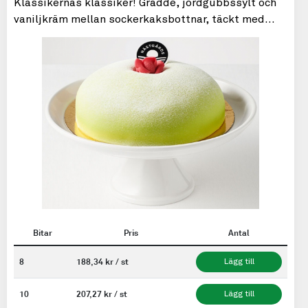
Klassikernas klassiker! Grädde, jordgubbssylt och
vaniljkräm mellan sockerkaksbottnar, täckt med
marsipan.
Bitar
Pris
Antal
8
188,34 kr / st
Lägg till
10
207,27 kr / st
Lägg till