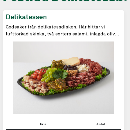
Delikatessen
Godsaker från delikatessdisken. Här hittar vi
lufttorkad skinka, två sorters salami, inlagda oliver
och ostar som rundar av brickan till perfektion!
Pris
Antal