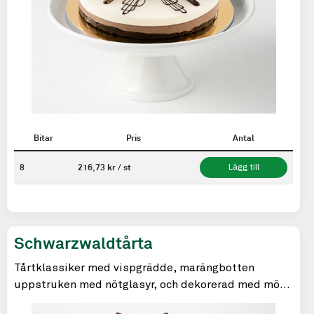
Bitar
Pris
Antal
8
216,73 kr / st
Lägg till
Schwarzwaldtårta
Tårtklassiker med vispgrädde, marängbotten
uppstruken med nötglasyr, och dekorerad med mörk
choklad.