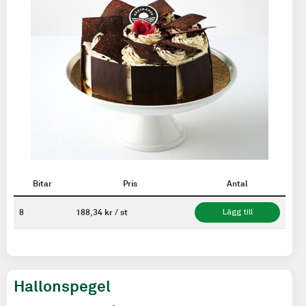
Bitar
Pris
Antal
8
188,34 kr / st
Lägg till
Hallonspegel