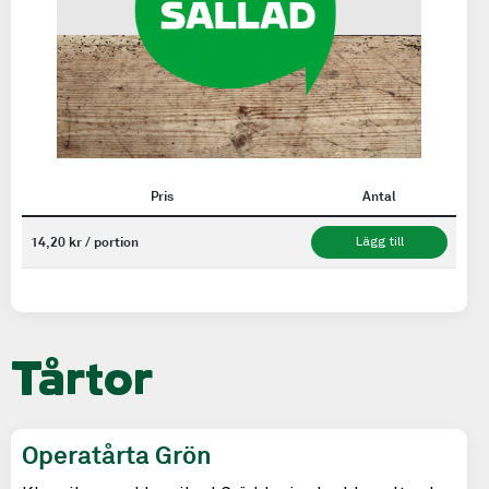
Pris
Antal
14,20 kr / portion
Lägg till
Tårtor
Operatårta Grön