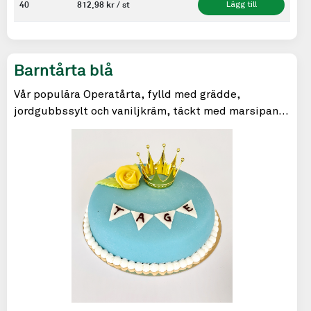
40
812,98 kr / st
Lägg till
Barntårta blå
Vår populära Operatårta, fylld med grädde,
jordgubbssylt och vaniljkräm, täckt med marsipan
och ett puder av florsocker.
Till dop & kalas