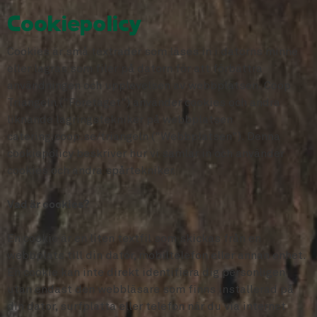
Cookiepolicy
Cookies är små textrader som läses in i datorns minne
eller lagras som filer på datorn för att förbättra
användningen och upplevelsen av webbplatsen. Coop
Triangeln ("Företaget") använder cookies och andra
liknande lagringstekniker på webbplatsen
catering.coop.se/triangeln ("Webbplatsen"). Denna
cookiepolicy beskriver hur vi samlar in och använder
cookies och andra spårtekniker.
Vad är cookies?
En cookie är en liten textfil som skickas från en
webbplats till din dator, mobiltelefon eller annan enhet.
En cookie kan inte direkt identifiera dig personligen
utan endast den webbläsare som finns installerad på
din dator, surfplatta eller telefon när du via internet