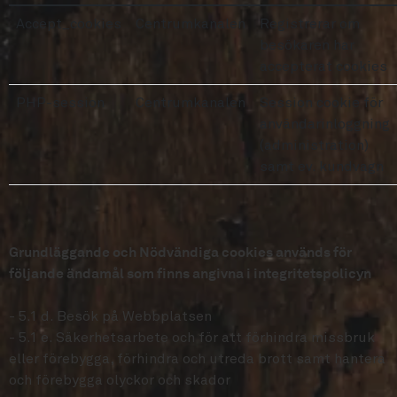
Accept_cookies
Centrumkanalen
Registrerar om
besökaren har
accepterat cookies
PHP-session
Centrumkanalen
Session cookie för
användarinloggning
(administration)
samt ev. kundvagn
Grundläggande och Nödvändiga cookies används för
följande ändamål som finns angivna i integritetspolicyn
- 5.1 d. Besök på Webbplatsen
- 5.1 e. Säkerhetsarbete och för att förhindra missbruk
eller förebygga, förhindra och utreda brott samt hantera
och förebygga olyckor och skador