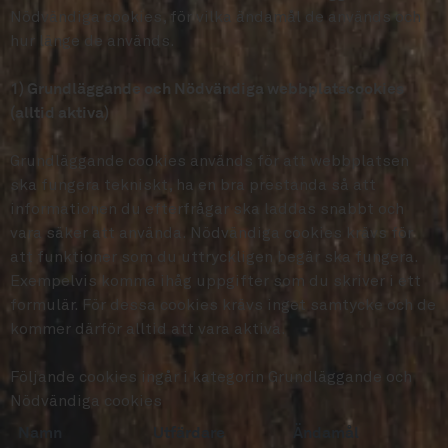
Nödvändiga cookies, för vilka ändamål de används och
hur länge de används.
1) Grundläggande och Nödvändiga webbplatscookies
(alltid aktiva)
Grundläggande cookies används för att webbplatsen
ska fungera tekniskt, ha en bra prestanda så att
informationen du efterfrågar ska laddas snabbt och
vara säker att använda. Nödvändiga cookies krävs för
att funktioner som du uttryckligen begär ska fungera.
Exempelvis komma ihåg uppgifter som du skriver i ett
formulär. För dessa cookies krävs inget samtycke och de
kommer därför alltid att vara aktiva.
Följande cookies ingår i kategorin Grundläggande och
Nödvändiga cookies
Namn
Utfärdare
Ändamål