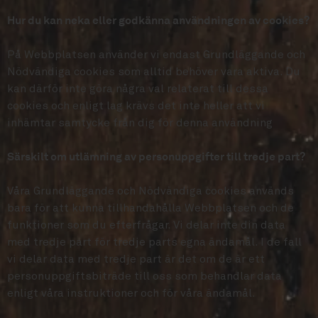
Hur du kan neka eller godkänna användningen av cookies?
På Webbplatsen använder vi endast Grundläggande och
Nödvändiga cookies som alltid behöver vara aktiva. Du
kan därför inte göra några val relaterat till dessa
cookies och enligt lag krävs det inte heller att vi
inhämtar samtycke från dig för denna användning
Särskilt om utlämning av personuppgifter till tredje part?
Våra Grundläggande och Nödvändiga cookies används
bara för att kunna tillhandahålla Webbplatsen och de
funktioner som du efterfrågar. Vi delar inte din data
med tredje part för tredje parts egna ändamål. I de fall
vi delar data med tredje part är det om de är ett
personuppgiftsbiträde till oss som behandlar data
enligt våra instruktioner och för våra ändamål.