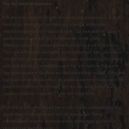
Hur du raderar cookies
Om du inte längre vill att cookies ska placeras vid ditt
besök av Webbplatsen kan du stänga av dessa i
inställningarna i din webbläsare. Du kan även ställa in
webbläsaren så att du informeras varje gång
Webbplatsen försöker placera en cookie på din enhet.
Tänk på att webbplatsens funktionalitet kan påverkas
om du helt blockerar användningen av cookies. Du kan
också använda din webbläsare för att radera tidigare
lagrade cookies. Genom webbläsaren kan också tidigare
lagrade cookies raderas, se webbläsarens hjälpsidor för
mer information. Kom ihåg att du när som helst kan
radera cookies manuellt från din hårddisk.
Hur du tar bort cookies beror på vilken webbläsare du
använder. Observera att om du använder flera
webbläsare måste motsvarande ändringar göras för
respektive webbläsare.