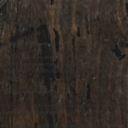
besöker olika webbplatser. Förutom cookies använder vi
andra liknande spårtekniker såsom pixlar, iframes etc.
Även om vi benämner våra cookies och spårtekniker, med
ordet "cookies" så inkluderar vår användning även
spårtekniker.
Hur använder vi cookies?
När du besöker vår Webbplats kommer Grundläggande
och Nödvändiga webbplatscookies att placeras på din
enhet för att Webbplatsen och de tjänster du begär ska
fungera.
Vilka cookies använder vi?
Vi använder oss av Grundläggande och Nödvändiga
cookies som alltid är aktiva.
Nedan förklarar vi hur vi använder Grundläggande och